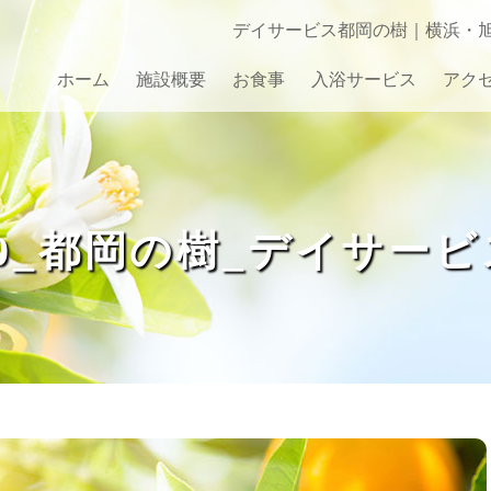
デイサービス都岡の樹｜横浜・
ホーム
施設概要
お食事
入浴サービス
アク
ご利用料金
１日の過ごしかた
200_都岡の樹_デイサービス
喫茶スペース
リラクゼーション
レクリエーション
果樹園・菜園