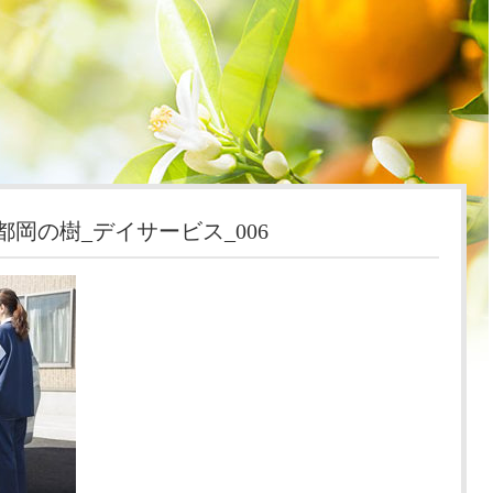
機能訓練
開設の想い
スタッフ紹介
0_都岡の樹_デイサービス_006