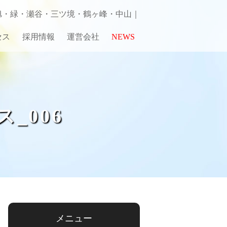
旭・緑・瀬谷・三ツ境・鶴ヶ峰・中山｜
セス
採用情報
運営会社
NEWS
_006
メニュー